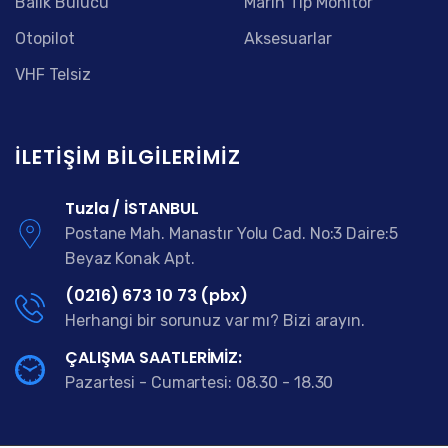
Balık Bulucu
Marin Tip Monitör
Otopilot
Aksesuarlar
VHF Telsiz
İLETIŞIM BILGILERIMIZ
Tuzla / İSTANBUL
Postane Mah. Manastır Yolu Cad. No:3 Daire:5
Beyaz Konak Apt.
(0216) 673 10 73 (pbx)
Herhangi bir sorunuz var mı? Bizi arayın.
ÇALIŞMA SAATLERİMİZ:
Pazartesi - Cumartesi: 08.30 - 18.30