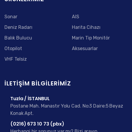
Sonar
AIS
Deniz Radarı
Harita Cihazı
Balık Bulucu
Marin Tip Monitör
Otopilot
Aksesuarlar
VHF Telsiz
İLETIŞIM BILGILERIMIZ
Tuzla / İSTANBUL
Postane Mah. Manastır Yolu Cad. No:3 Daire:5 Beyaz
Konak Apt.
(0216) 673 10 73 (pbx)
Herhangi bir sorunuz var mı? Bizi arayın.