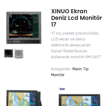
XINUO Ekran
Deniz Lcd Monitör
17
17 inç yüksek çözünürlüklü
LCD ekran ve deniz
elektronik aksesuarları
Sonar/Radar/pusula
kullanarak monitör HM-2617
Kategoriler:
Marin Tip
Monitör